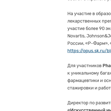
На участие в образ
лекарственных преп
участие более 90 э
Novartis, Johnson&
России, «Р-Фарм», 
https://opus.sk.ru/
Для участников
Pha
к уникальному бага
фармацевтики и ос
стажировки и работ
Директор по разви
«Искусственный ин