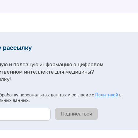
службе добра» о социально значимых и
основанных на данных разработках. Одним
из первых был …
у рассылку
ную и полезную информацию о цифровом
ственном интеллекте для медицины?
лку!
бработку персональных данных и согласие с
Политикой
в
льных данных.
Подписаться