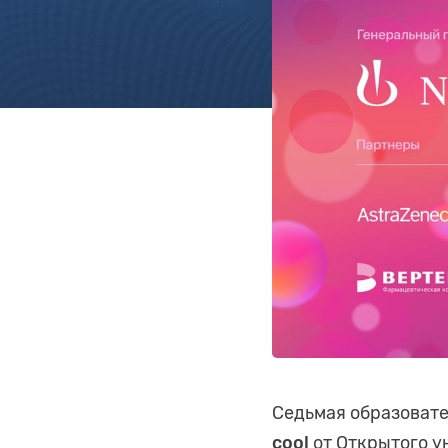
Седьмая образовате
cool
от Открытого у