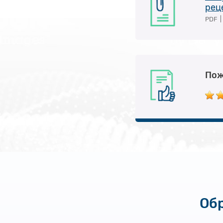
рец
PDF
|
Пож
Обр