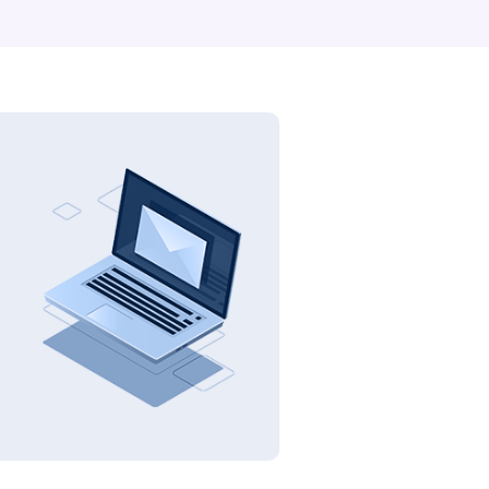
программы AstraZeneca Skolkovo StartUp
Challenge 2020, которую провели Фонд
«Сколково» и Международная …