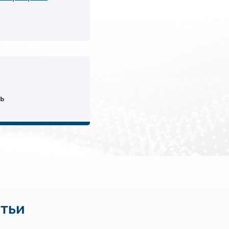
ь
атьи