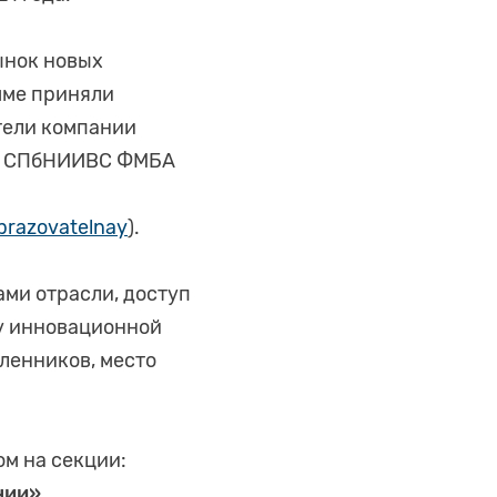
ынок новых
мме приняли
ители компании
ГУП СПбНИИВС ФМБА
brazovatelnay
).
ами отрасли, доступ
му инновационной
ленников, место
м на секции:
нии»
.