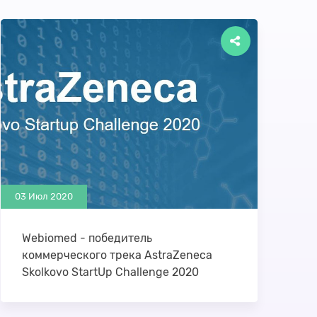
03 Июл 2020
Webiomed - победитель
коммерческого трека AstraZeneca
Skolkovo StartUp Challenge 2020
2 июля были определены победители
коммерческого трека акселерационной