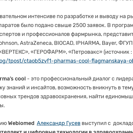
овательном интенсиве по разработке и выводу на р
аратов было подано свыше 2500 заявок. В програ
кспертов и профессионалов фармрынка, представ
Johnson, AstraZeneca, BIOCAD, IPHARMA, Bayer, Ф
«ВЕРТЕКС», «ГЕРОФАРМ», «Петровакс» (источник :
blog/tpost/ctaob5zvf1-pharmas-cool-flagmanskaya-o
rma’s cool
- это профессиональный диалог с лидер
жу знаний и инсайтов, возможность вникнуть в те
новных трендов здравоохранения, найти единомыш
ы.
тию
Webiomed
Александр Гусев
выступил с докладо
теллект и цифровые технологии в здравоохране