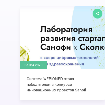
03 Ноя 2020
Система WEBIOMED стала
победителем в конкурсе
инновационных проектов Sanofi
Компания «Sanofi» совместно с Фондом
«Сколково» 30 октября подвели итоги