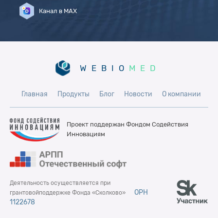
Канал в MAX
WEBIO
MED
Главная
Продукты
Блог
Новости
О компании
Проект поддержан Фондом
Содействия
Инновациям
Деятельность осуществляется при
ОРН
грантовой
поддержке Фонда «Сколково»
1122678