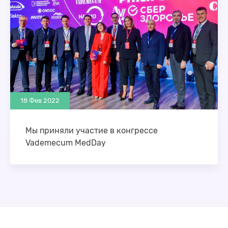
18 Фев 2022
Мы приняли участие в конгрессе
Vademecum MedDay
15 февраля состоялся юбилейный конгресс
MedDay V, организованный Vademecum при
поддержке НАНМО и партнеров – Philips, ГК
«Авивир», «СберЗдоровье», Elekta, …