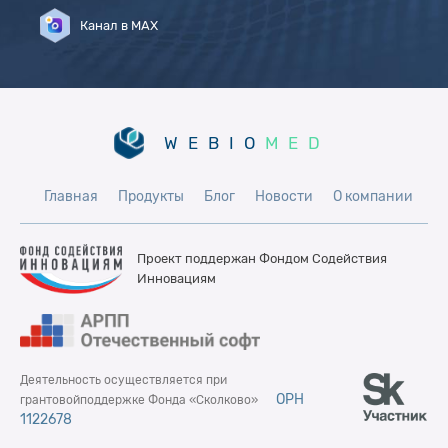
Канал в MAX
WEBIO
MED
Главная
Продукты
Блог
Новости
О компании
Проект поддержан Фондом
Содействия
Инновациям
Деятельность осуществляется при
ОРН
грантовой
поддержке Фонда «Сколково»
1122678