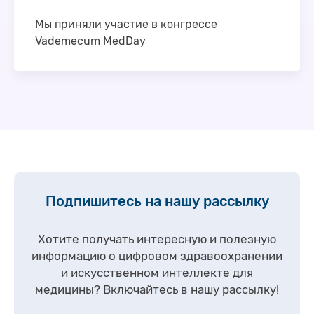
Мы приняли участие в конгрессе
Vademecum MedDay
15 февраля состоялся юбилейный конгресс
MedDay V, организованный Vademecum при
поддержке НАНМО и партнеров – Philips, ГК
«Авивир», «СберЗдоровье», Elekta, …
Подпишитесь на нашу рассылку
Хотите получать интересную и полезную
информацию о цифровом здравоохранении
и искусственном интеллекте для
медицины?
Включайтесь в нашу рассылку!