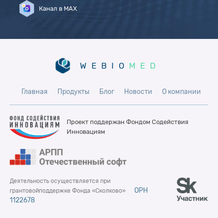
Канал в MAX
WEBIO
MED
Главная
Продукты
Блог
Новости
О компании
Проект поддержан Фондом
Содействия
Инновациям
Деятельность осуществляется при
ОРН
грантовой
поддержке Фонда «Сколково»
1122678