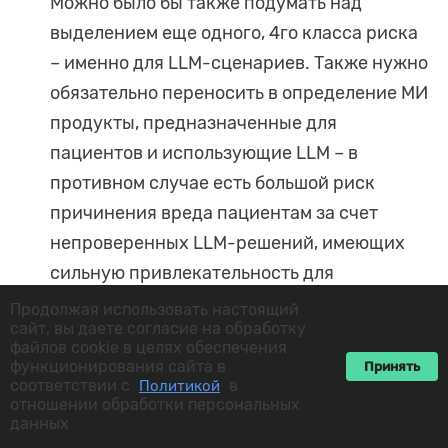
Можно было бы также подумать над
выделением еще одного, 4го класса риска
– именно для LLM-сценариев. Также нужно
обязательно переносить в определение МИ
продукты, предназначенные для
пациентов и использующие LLM – в
противном случае есть большой риск
причинения вреда пациентам за счет
непроверенных LLM-решений, имеющих
сильную привлекательность для
пациентов за счет своей имитационной
Продолжая использовать настоящий
сайт, вы даете согласие на обработку
возможности заменить общение пациента
файлов cookie в целях обеспечения
с реальным врачом
функционирования сайта в
Принять
соответствии с
в
Политикой
отношении обработки персональных
Отсутствие стандартов и методических
данных
рекомендаций
и другого мягкого