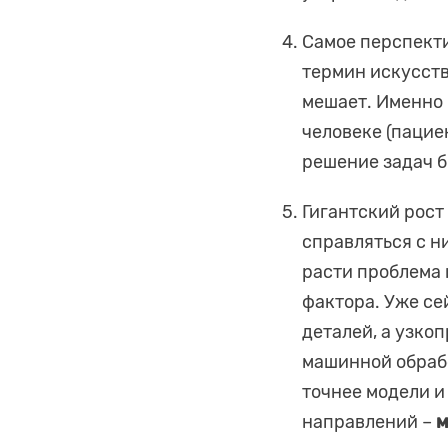
Самое перспект
термин искусств
мешает. Именно 
человеке (пацие
решение задач б
Гигантский рост
справляться с н
расти проблема 
фактора. Уже се
деталей, а узко
машинной обрабо
точнее модели и
направлений –
м