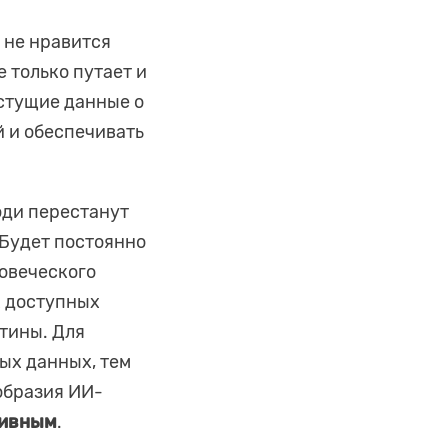
у не нравится
 только путает и
стущие данные о
й и обеспечивать
юди перестанут
 Будет постоянно
ловеческого
х доступных
тины. Для
ых данных, тем
образия ИИ-
тивным
.