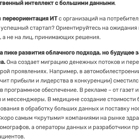
ственный интеллект с большими данными
.
я
переориентация ИТ
с организаций на потребителя
 успешный стартап? Ориентируйтесь на ожидания 
, а не на лиц, принимающих решения.
а пике развития облачного подхода, но будущее 
а.
Она создает миграцию денежных потоков и пере
рой проявлениях. Например, в автомобилестроени
ачит прибыли и лидерства в конкуренции) сместилс
 программное обеспечение. В рекламе – от газет и
 и мессенджеры. В медицине создание стоимости 
ования в обработку больших данных и поставку н
 Скоро самым «крутыми» компаниями на рынке здр
омографов, а операторы данных и разработчики пр
ациентов.