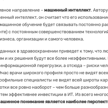
ивное направление –
машинный интеллект
. Автор
енный интеллект, он считает что его использование
машинное обучение будет связывать постоянно ра
нте) с постоянным совершенствованием технологи
изнеса, организации и самого человека.
 данных в здравоохранении приведет к тому, что л
им и их решения будут все более неэффективными.
информационной перегрузки, а отсюда – риски че
йчас врачи широкого профиля просто не видят все
профильные специалисты не видят всей широты кар
тки все ровно наоборот – чем больше разнообразн
 тем эффективнее инвестиции в ИТ. Из всего много
ашинное понимание является наиболее перспек