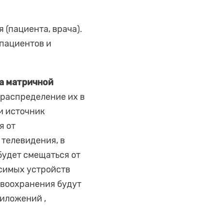
 (пациента, врача).
пациентов и
за матричной
распределение их в
и источник
я от
 телевидения, в
будет смещаться от
осимых устройств
авоохранения будут
иложений ,