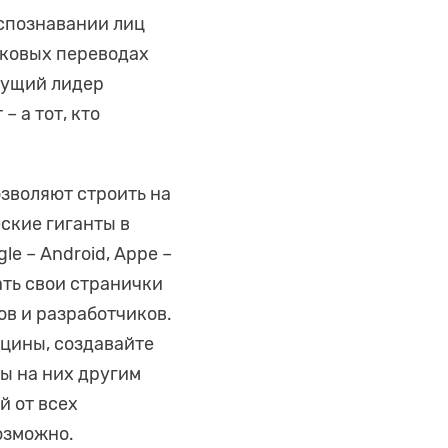
аспознавании лиц
зыковых переводах
дущий лидер
 а тот, кто
озволяют строить на
ские гиганты в
e – Android, Appe –
ать свои странички
ов и разработчиков.
цины, создавайте
ы на них другим
й от всех
возможно.