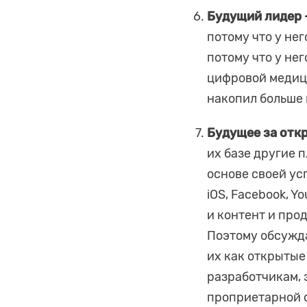
Будущий лидер -
потому что у не
потому что у не
цифровой медици
накопил больше 
Будущее за отк
их базе другие 
основе своей ус
iOS, Facebook, 
и контент и про
Поэтому обсужда
их как открытые
разработчикам, 
проприетарной с