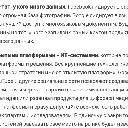
тот, у кого много данных
. Facebook лидирует в р
го огромная база фотографий, Google лидирует в я
го лучший доступ к многоязыковым документам. Бу
ны не тот, у кого «запилен» самый крутой продукт –
всего данных.
рытыми платформами – ИТ-системами
, которые п
платформы и решения. Все крупнейшие технологиче
пешной стратегии имеют открытую платформу: Googl
YouTube и другие социальные сети позволяют создав
двигаться через это армии независимых поставщик
я идеи или развивая продукты для цифровой меди
 платформы и сразу допускайте возможность работ
экспертам и исследователям. В одиночку с закрыто
истемой завоевать свое место на рынке будет не