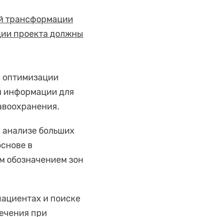
ой трансформации
ции проекта должны
, оптимизации
й информации для
авоохранения.
 анализе больших
основе в
м обозначением зон
пациентах и поиске
лечения при