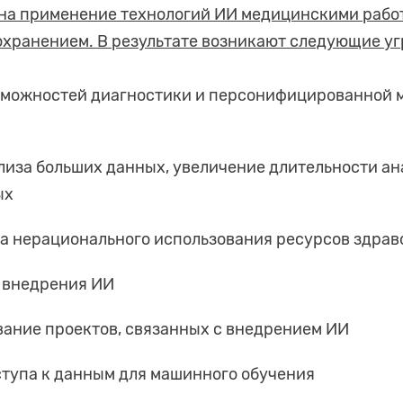
 на применение технологий ИИ медицинскими рабо
хранением. В результате возникают следующие уг
зможностей диагностики и персонифицированной 
лиза больших данных, увеличение длительности а
ых
а нерационального использования ресурсов здра
ь внедрения ИИ
ание проектов, связанных с внедрением ИИ
тупа к данным для машинного обучения