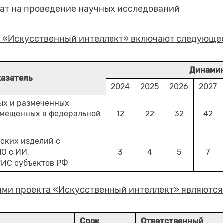
рат на проведение научных исследований
а «Искусственный интеллект» включают следующе
Динами
казатель
2024
2025
2026
2027
ых и размеченных
змещенных в федеральной
12
22
32
42
ских изделий с
О с ИИ,
3
4
5
7
ГИС субъектов РФ
ами проекта «Искусственный интеллект» являются
Срок
Ответственный