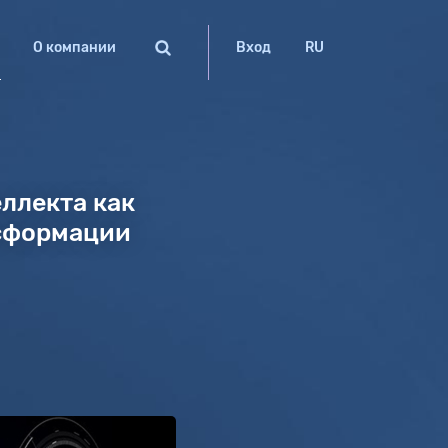
О компании
Вход
RU
ллекта как
нсформации