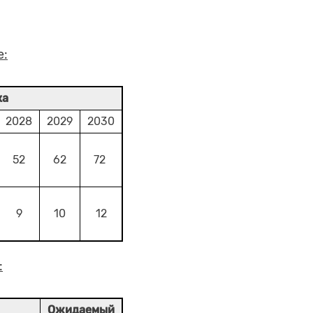
е:
ка
2028
2029
2030
52
62
72
9
10
12
:
Ожидаемый