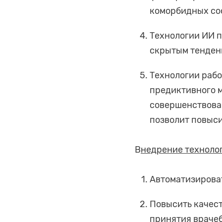
коморбидных со
Технологии ИИ 
скрытым тенденц
Технологии раб
предиктивного 
совершенствова
позволит повыси
В
недрение техноло
Автоматизирова
Повысить качес
принятия враче