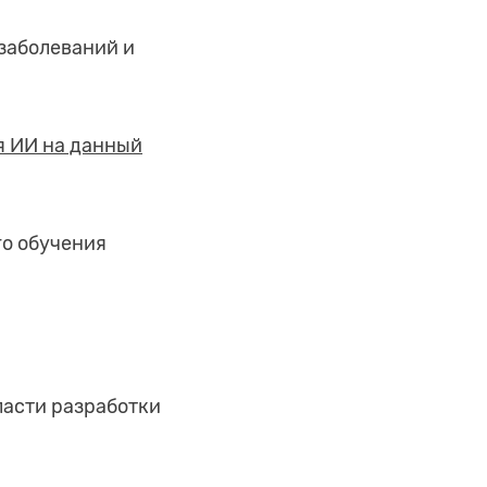
заболеваний и
я ИИ на данный
го обучения
ласти разработки