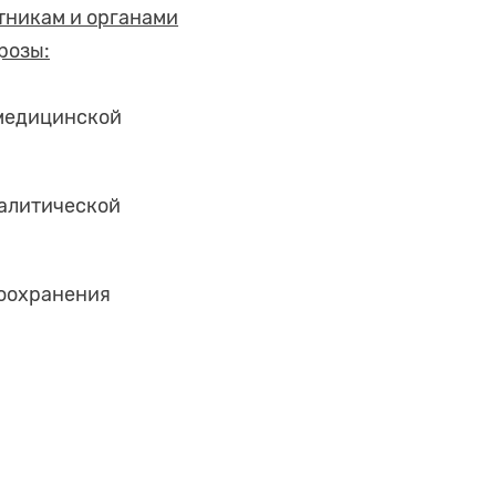
тникам и органами
розы:
медицинской
налитической
воохранения