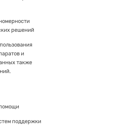
ономерности
ских решений
спользования
паратов и
данных также
ний.
 помощи
истем поддержки