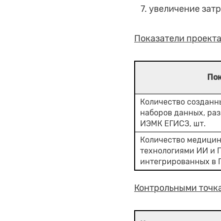
увеличение зат
Показатели проект
По
Количество созданн
наборов данных, ра
ИЭМК ЕГИСЗ, шт.
Количество медицин
технологиями ИИ и П
интегрированных в 
Контрольными точк