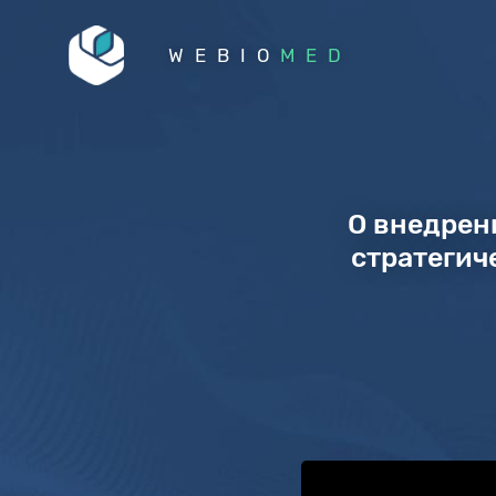
WEBIO
MED
О внедрен
стратегич