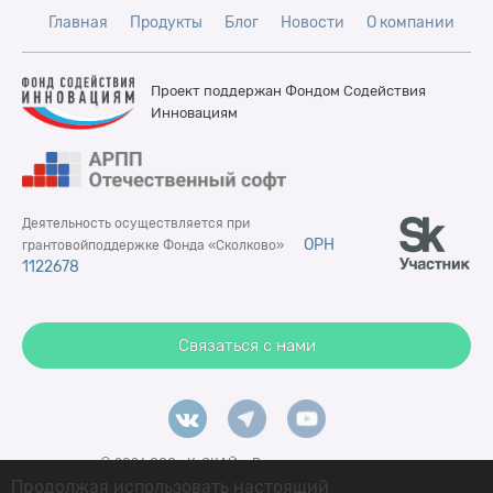
Главная
Продукты
Блог
Новости
О компании
Проект поддержан Фондом
Содействия
Инновациям
Деятельность осуществляется при
ОРН
грантовой
поддержке Фонда «Сколково»
1122678
Связаться с нами
© 2026 ООО «К-СКАЙ». Все права защищены.
Продолжая использовать настоящий
Политика конфиденциальности