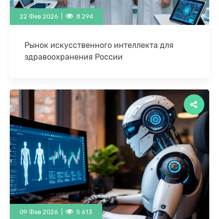
22 Фев 2026 |
8 294
Рынок искусственного интеллекта для
здравоохранения России
Компания К-Скай представила аналитический
отчет «Российский рынок искусственного
интеллекта для здравоохранения», основанный
на собственных данных, опыте продвижения,
выявленных трендах и …
09 Фев 2026 |
5 613