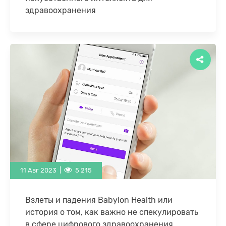
здравоохранения
Внедрение систем искусственного интеллекта в
здравоохранении перестало быть данью моды или
хайпом. Сейчас ИИ-решения – это важнейшие
инструменты для цифровой …
11 Авг 2023 |
5 215
Взлеты и падения Babylon Health или
история о том, как важно не спекулировать
в сфере цифрового здравоохранения