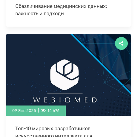
Обезличивание медицинских данных:
важность и подходы
Современные технологии искусственного
интеллекта (ИИ) открывают действительно
впечатляющие возможности в медицине, начиная
с более точной диагностики и заканчивая
прогнозированием результатов …
09 Янв 2025 |
14 676
Топ-10 мировых разработчиков
искусственного интеллекта для