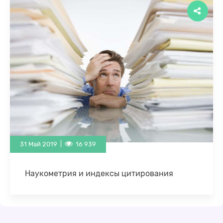
вдохновляющим стратегиям. Они углубляются в
модели ИИ …
31 Май 2019 |
16 939
Наукометрия и индексы цитирования
Работа на стыке информационных технологий и
медицины, особенно в таких направлениях как
системы поддержки принятия врачебных
решений, машинное обучение, аналитика …