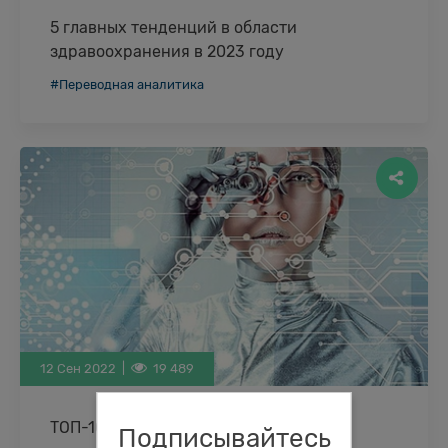
5 главных тенденций в области
здравоохранения в 2023 году
Мир сильно изменился по сравнению с тем, каким
#Переводная аналитика
он был десять лет назад, и нигде это так не
проявляется, как …
12 Сен 2022 |
19 489
ТОП-10 исследователей в области
Подписывайтесь