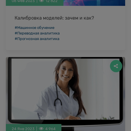
06 Фев 2023 |
12 822
Калибровка моделей: зачем и как?
Медицинская прогнозная аналитика на основе
#Машинное обучение
большого количества данных, использующая
#Переводная аналитика
алгоритмы машинного обучения или
#Прогнозная аналитика
искусственного интеллекта приобретает всю
большую популярность. Создаваемые …
24 Янв 2023 |
4 964