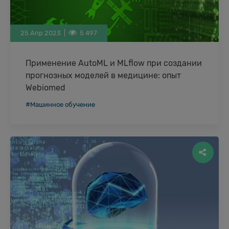
25 Апр 2023 |
5 497
Применение AutoML и MLflow при создании
прогнозных моделей в медицине: опыт
Webiomed
Стандартный жизненный цикл модели машинного
#Машинное обучение
обучения представляет собой
последовательность нескольких базовых этапов,
каждый из которых требует тщательного
мониторирования и, в …