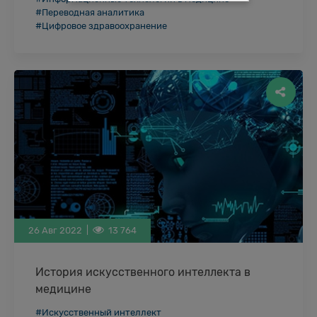
выпустила отчет «Hospitals in the future ‘without’
#Переводная аналитика
walls. What does this mean for health care delivery …
#Цифровое здравоохранение
26 Авг 2022 |
13 764
История искусственного интеллекта в
медицине
Концепция использования компьютеров для
#Искусственный интеллект