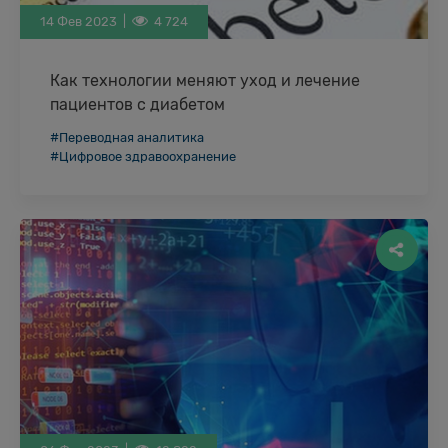
14 Фев 2023 |
4 724
Как технологии меняют уход и лечение
пациентов с диабетом
Диабет - одно из самых распространенных и
#Переводная аналитика
дорогостоящих заболеваний. Например, в США
#Цифровое здравоохранение
25% всех затрат на здравоохранение приходится
на уход …