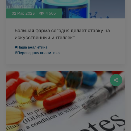
02 Мар 2023 |
4 505
Большая фарма сегодня делает ставку на
искусственный интеллект
Фармацевтическая промышленность находится
#Наша аналитика
под растущим давлением - затраты на
#Переводная аналитика
исследования и разработки растут, а размер
прибыли снижается. Весь процесс разработки …