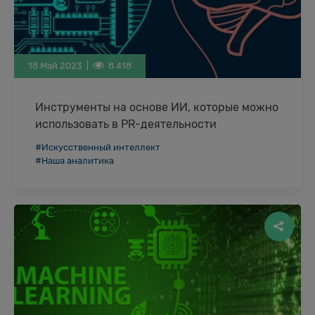
18 Май 2023 |
8 418
Инструменты на основе ИИ, которые можно
использовать в PR-деятельности
Действительность требует от компаний быстрого
#Искусственный интеллект
и эффективного взаимодействия со своими
#Наша аналитика
клиентам и партнерами. Использование в работе
приложений на основе нейросетей …