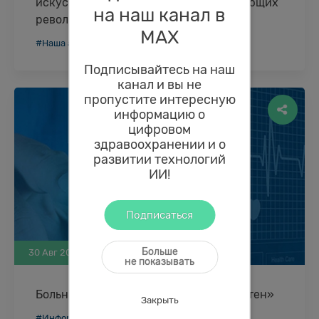
искусственного интеллекта, совершающих
на наш канал в
революцию в 2022 году
MAХ
Исследователи искусственного интеллекта
#Наша аналитика
процветают на мировом рынке технологий
благодаря своим техническим ноу-хау и
Подписывайтесь на наш
канал и вы не
вдохновляющим стратегиям. Они углубляются в
пропустите интересную
модели ИИ …
информацию о
цифровом
здравоохранении и о
развитии технологий
ИИ!
Подписаться
Больше
30 Авг 2022 |
6 012
не показывать
Больница будущего – больница «без стен»
Закрыть
Известная аналитическая компания Deloitte
#Информационные технологии в медицине